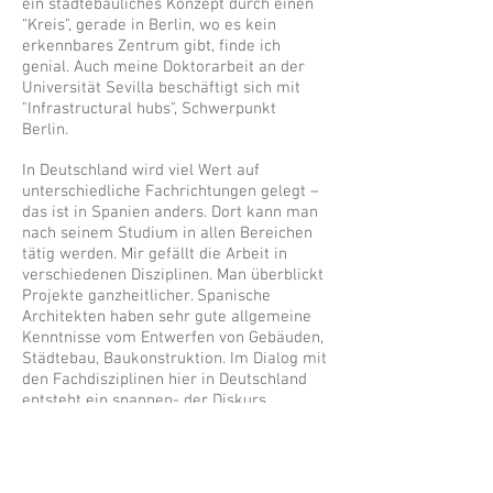
ein städtebauliches Konzept durch einen
“Kreis", gerade in Berlin, wo es kein
erkennbares Zentrum gibt, finde ich
genial. Auch meine Doktorarbeit an der
Universität Sevilla beschäftigt sich mit
"Infrastructural hubs", Schwerpunkt
Berlin.
In Deutschland wird viel Wert auf
unterschiedliche Fachrichtungen gelegt –
das ist in Spanien anders. Dort kann man
nach seinem Studium in allen Bereichen
tätig werden. Mir gefällt die Arbeit in
verschiedenen Disziplinen. Man überblickt
Projekte ganzheitlicher. Spanische
Architekten haben sehr gute allgemeine
Kenntnisse vom Entwerfen von Gebäuden,
Städtebau, Baukonstruktion. Im Dialog mit
den Fachdisziplinen hier in Deutschland
entsteht ein spannen- der Diskurs.
Spielt die Architektenkammer in
Deutschland eine andere Rolle für die
Mitglieder als in Spanien?